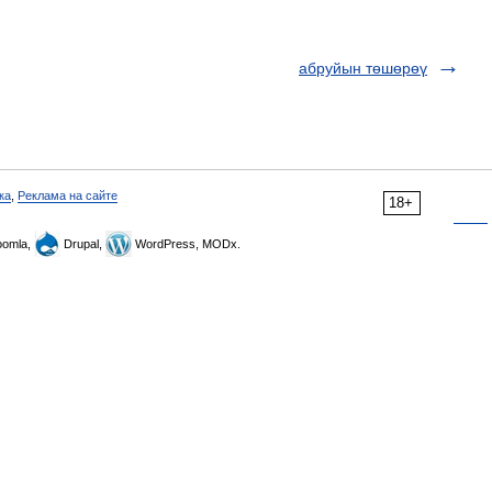
абруйын төшөрөү
ка
,
Реклама на сайте
18+
omla,
Drupal,
WordPress, MODx.