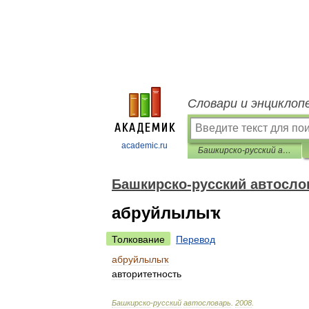
Словари и энциклоп
academic.ru
Башкирско-русский автословарь
Башкирско-русский автосло
абруйлылыҡ
Толкование
Перевод
абруйлылыҡ
авторитетность
Башкирско
-
русский
автословарь
.
2008
.