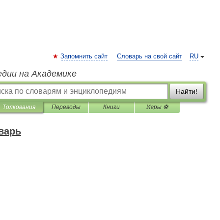
Запомнить сайт
Словарь на свой сайт
RU
едии на Академике
Найти!
Толкования
Переводы
Книги
Игры ⚽
варь