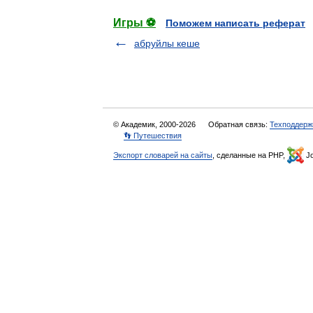
Игры ⚽
Поможем написать реферат
абруйлы кеше
© Академик, 2000-2026
Обратная связь:
Техподдерж
👣 Путешествия
Экспорт словарей на сайты
, сделанные на PHP,
Jo